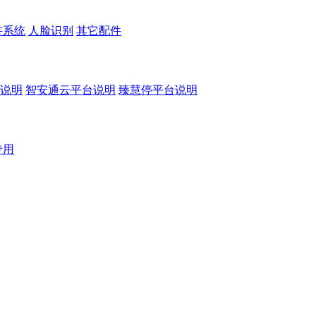
讲系统
人脸识别
其它配件
说明
智安通云平台说明
臻慧停平台说明
专用