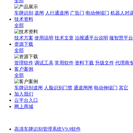
全部
车牌识别
道闸
人行通道闸
广告门
电动伸缩门
机器人对
技术资料
全部
技术方案
使用说明
技术文章
泊视通平台说明
臻智慧平台
资源下载
全部
管理软件
调试工具
常用软件
资料下载
升级文件
代理商
客户案例
全部
车牌识别道闸
人脸识别门禁
通道闸闸
电动伸缩门
其它
加入我们
云平台入口
网上商城
高清车牌识别管理系统V9.9软件