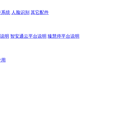
讲系统
人脸识别
其它配件
说明
智安通云平台说明
臻慧停平台说明
专用