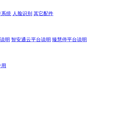
讲系统
人脸识别
其它配件
说明
智安通云平台说明
臻慧停平台说明
专用