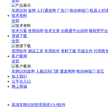
全部
车牌识别
道闸
人行通道闸
广告门
电动伸缩门
机器人对
技术资料
全部
技术方案
使用说明
技术文章
泊视通平台说明
臻智慧平台
资源下载
全部
管理软件
调试工具
常用软件
资料下载
升级文件
代理商
客户案例
全部
车牌识别道闸
人脸识别门禁
通道闸闸
电动伸缩门
其它
加入我们
云平台入口
网上商城
高清车牌识别管理系统V9.9软件