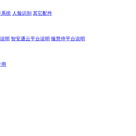
讲系统
人脸识别
其它配件
说明
智安通云平台说明
臻慧停平台说明
专用