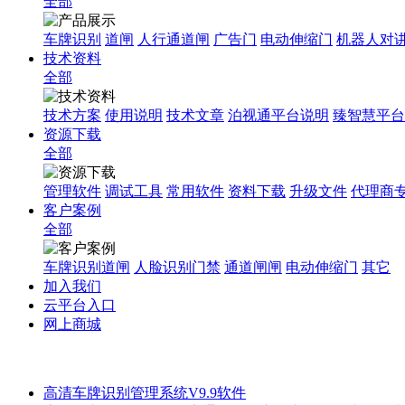
全部
车牌识别
道闸
人行通道闸
广告门
电动伸缩门
机器人对
技术资料
全部
技术方案
使用说明
技术文章
泊视通平台说明
臻智慧平台
资源下载
全部
管理软件
调试工具
常用软件
资料下载
升级文件
代理商
客户案例
全部
车牌识别道闸
人脸识别门禁
通道闸闸
电动伸缩门
其它
加入我们
云平台入口
网上商城
高清车牌识别管理系统V9.9软件