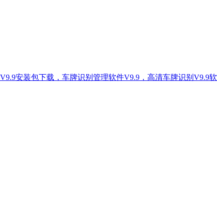
9.9安装包下载，车牌识别管理软件V9.9，高清车牌识别V9.9软