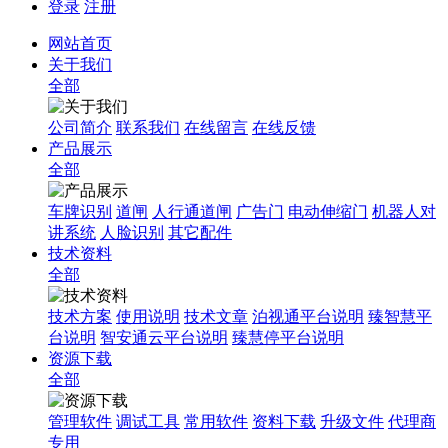
登录
注册
网站首页
关于我们
全部
公司简介
联系我们
在线留言
在线反馈
产品展示
全部
车牌识别
道闸
人行通道闸
广告门
电动伸缩门
机器人对
讲系统
人脸识别
其它配件
技术资料
全部
技术方案
使用说明
技术文章
泊视通平台说明
臻智慧平
台说明
智安通云平台说明
臻慧停平台说明
资源下载
全部
管理软件
调试工具
常用软件
资料下载
升级文件
代理商
专用