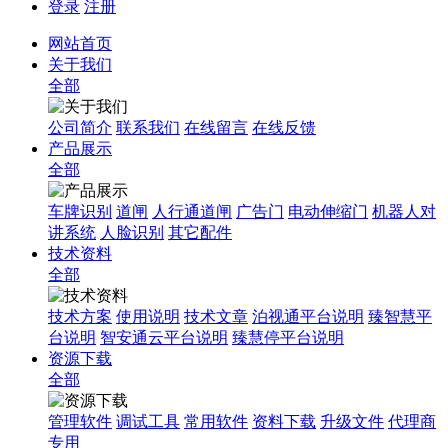
登录
注册
网站首页
关于我们
全部
公司简介
联系我们
在线留言
在线反馈
产品展示
全部
车牌识别
道闸
人行通道闸
广告门
电动伸缩门
机器人对
讲系统
人脸识别
其它配件
技术资料
全部
技术方案
使用说明
技术文章
泊视通平台说明
臻智慧平
台说明
智安通云平台说明
臻慧停平台说明
资源下载
全部
管理软件
调试工具
常用软件
资料下载
升级文件
代理商
专用