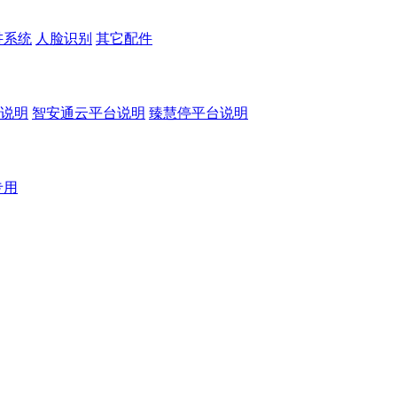
讲系统
人脸识别
其它配件
说明
智安通云平台说明
臻慧停平台说明
专用