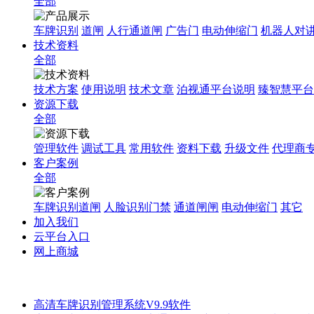
全部
车牌识别
道闸
人行通道闸
广告门
电动伸缩门
机器人对
技术资料
全部
技术方案
使用说明
技术文章
泊视通平台说明
臻智慧平台
资源下载
全部
管理软件
调试工具
常用软件
资料下载
升级文件
代理商
客户案例
全部
车牌识别道闸
人脸识别门禁
通道闸闸
电动伸缩门
其它
加入我们
云平台入口
网上商城
高清车牌识别管理系统V9.9软件