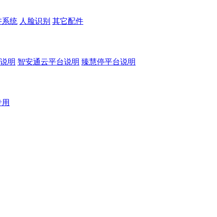
讲系统
人脸识别
其它配件
说明
智安通云平台说明
臻慧停平台说明
专用