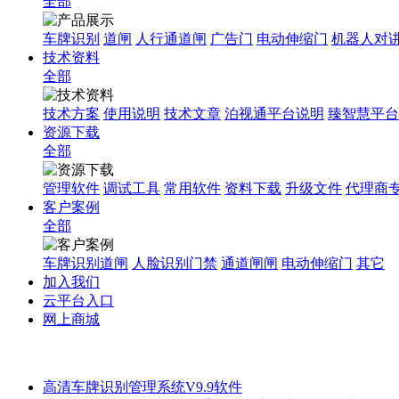
全部
车牌识别
道闸
人行通道闸
广告门
电动伸缩门
机器人对
技术资料
全部
技术方案
使用说明
技术文章
泊视通平台说明
臻智慧平台
资源下载
全部
管理软件
调试工具
常用软件
资料下载
升级文件
代理商
客户案例
全部
车牌识别道闸
人脸识别门禁
通道闸闸
电动伸缩门
其它
加入我们
云平台入口
网上商城
高清车牌识别管理系统V9.9软件