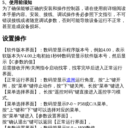
5、使用前须知
为了确保能够正确的安装和操作控制器，请在使用前详细阅读
本手册内容。安装、接线、调试操作务必参照下文指引，不可
错误接线或者随意调试参数，否则可能导致设备运行不正常，
甚至造成设备损坏。
设置操作
【软件版本界面】：数码管显示程序版本号，例如4.00，表示
软版本为V4.00上电初始1秒钟数码管显示软件版本号，然后显
示【C参数的值】
后需接收开闸/关闸指令启动找零，找零完毕后进入正常运行
界面。
【正常运行界面】：数码管显示
道闸
运行角度。按”上”键开
闸，按”菜单”键停止动作，按”下”键关闸。长按”菜单”键进入
【菜单选择界面】。长按”遥控对码”键直接进入遥控学习模
式。
【菜单选择界面】：数码管显示P-0 ~ P58或C/A菜单。
按”上”键和”下”键可以选择对应的菜单。
按”菜单”键进入【参数设置界面】。
按”确认退出”键可以返回【正常运行界面】。
【参数设置界面】：数码管显示H 0 ~ H99数值。