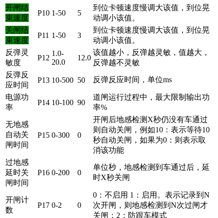
开闸结
到位卡顿速度慢调大该值，到位晃
P10
1-50
5
束速度
动调小该值。
关闸结
到位卡顿速度慢调大该值，到位晃
P11
1-50
3
束速度
动调小该值。
反弹灵
该值越小，反弹越灵敏，值越大，
1.0-
P12
12.0
20.0
敏度
反弹越不灵敏
反弹反
反弹反应时间，单位ms
P13
10-500
50
应时间
电源功
道闸运行过程中，最大限制输出功
P14
10-100
90
率
率%
开闸后地感检测X秒仍没有车通过
无地感
则自动关闸，例如10：表示等待10
自动关
P15
0-300
0
秒自动关闸，如果为0：则表示取
闸时间
消该功能
过地感
单位秒，地感检测到车通过后，延
延时关
P16
0-200
0
时X秒关闸
闸时间
0：不启用 1：启用。表示记录到N
开闸计
P17
0-2
0
次开闸，则地感检测到N次过闸才
数
关闸；2：防跟车模式