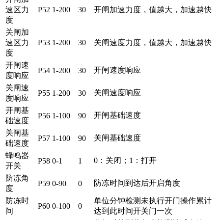
速区力
P52
1-200
30
开闸加速力度，值越大，加速越快
度
关闸加
速区力
P53
1-200
30
关闸速度力度，值越大，加速越快
度
开闸速
开闸速度响应
P54
1-200
30
度响应
关闸速
关闸速度响应
P55
1-200
30
度响应
开闸基
开闸基础速度
P56
1-100
90
础速度
关闸基
关闸基础速度
P57
1-100
90
础速度
蜂鸣器
0：关闭；1：打开
P58
0-1
1
开关
防冻角
防冻时间到达后开启角度
P59
0-90
0
度
防冻时
单位分钟检测未执行开门操作累计
P60
0-100
0
间
达到此时间开关门一次