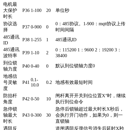
电机最
大保护
P36
1-100
20
单位秒
时长
协议选
0：485协议。1-900：mqtt协议上传
P37
0-900
0
择
时间间隔
485通讯
P38
1-255
1
485通讯ID
ID
485通讯
0：115200 1：9600 2：19200 3：
P39
1-10
2
波特率
38400
到位锁
默认到位锁轴力度0
P40
0-40
0
轴力度
地感信
0.1-
号灵敏
P41
0.2
地感有效最短时间
10.0
度
防抬杆
闸杆离开开关到位位置X°时，继续
P42
0-50
10
角度
执行到位命令
急停锁
急停后锁轴超过最大时长X秒后，
轴最大
P43
0-300
30
会执行开门动作，如果为0，则一
时长
直锁轴
遇阻反
道闸遇阻反弹信号消失后延时X秒