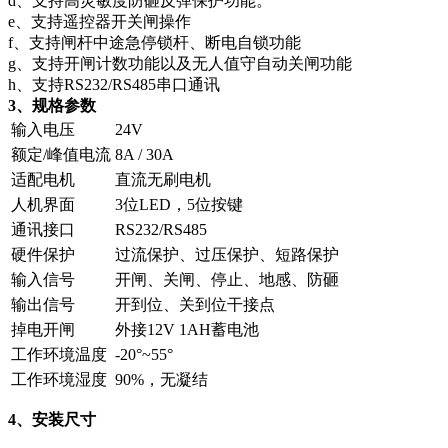
d、支持高灵敏度防砸反弹保护功能。
e、支持遥控器开关闸操作
f、支持闸杆中途急停锁杆、断电自锁功能
g、支持开闸计数功能以及无人值守自动关闸功能
h、支持RS232/RS485串口通讯
3、规格参数
输入电压
24V
额定/峰值电流
8A / 30A
适配电机
直流无刷电机
人机界面
3位LED，5位按键
通讯接口
RS232/RS485
硬件保护
过流保护、过压保护、短路保护
输入信号
开闸、关闸、停止、地感、防砸
输出信号
开到位、关到位干接点
掉电开闸
外接12V 1AH蓄电池
工作环境温度
-20°~55°
工作环境湿度
90%，无凝结
4、安装尺寸