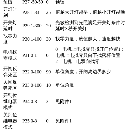
预留
P27
-50-50
0
预留
开灯时
值越大开灯越早，值越小开灯越晚
P28
1-33
25
刻
开关灯
光敏检测到光照满足开关灯条件时
P29
1-300
20
延时
延时X秒开关灯
找零力
找零力度，该值越大，速度越快
P30
1-100
30
度
0：电机上电找零只找开门位置1：
电机找
P31
0-1
0
电机上电找零只向下找落杆位置
零模式
2：电机上电双向找零
开闸反
单位角度，开闸离边界多少
P32
0-100
90
弹死区
关闸反
单位角度
P33
0-100
10
弹死区
开到位
继电器
P34
0-8
3
见附件1
模式
关到位
继电器
P35
0-8
0
见附件1
模式