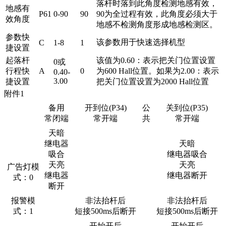
落杆时落到此角度检测地感有效，
地感有
P61
0-90
90
90为全过程有效，此角度必须大于
效角度
地感不检测角度形成地感检测区。
参数快
该参数用于快速选择机型
C
1-8
1
捷设置
起落杆
该值为0.60：表示把关门位置设置
0或
行程快
A
0
为600 Hall位置。如果为2.00：表示
0.40-
3.00
捷设置
把关门位置设置为2000 Hall位置
附件1
备用
开到位(P34)
公
关到位(P35)
常闭端
常开端
共
常开端
天暗
继电器
天暗
吸合
继电器吸合
天亮
天亮
广告灯模
继电器
继电器断开
式：0
断开
报警模
非法抬杆后
非法抬杆后
式：1
短接500ms后断开
短接500ms后断开
开始开后
开始开后