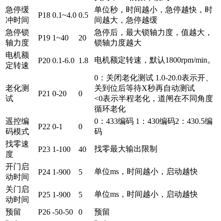
急停缓
单位秒，时间越小，急停越快，时
P18
0.1~4.0
0.5
冲时间
间越大，急停越缓
急停锁
急停后，最大锁轴力度，值越大，
P19
1~40
20
轴力度
锁轴力度越大
电机额
电机额定转速，默认1800rpm/min。
P20
0.1-6.0
1.8
定转速
0：关闭老化测试 1.0-20.0表示开、
老化测
关到位后等待X秒再自动测试
P21
0-20
0
试
<0表示半程老化，道闸在不同角度
循环老化
遥控编
0：433编码 1：430编码2：430.5编
P22
0-1
0
码模式
码
找零速
找零最大输出限制
P23
1-100
40
度
开门启
单位ms，时间越小，启动越快
P24
1-900
5
动时间
关门启
单位ms，时间越小，启动越快
P25
1-900
5
动时间
预留
P26
-50-50
0
预留