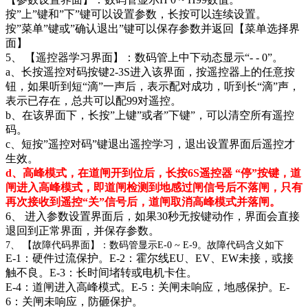
按”上”键和”下”键可以设置参数，长按可以连续设置。
按”菜单”键或”确认退出”键可以保存参数并返回【菜单选择界
面】
5、 【遥控器学习界面】：数码管上中下动态显示“- - 0”。
a、长按遥控对码按键2-3S进入该界面，按遥控器上的任意按
钮，如果听到短“滴”一声后，表示配对成功，听到长“滴”声，
表示已存在，总共可以配99对遥控。
b、在该界面下，长按”上键”或者”下键”，可以清空所有遥控
码。
c、短按”遥控对码”键退出遥控学习，退出设置界面后遥控才
生效。
d、高峰模式，在道闸开到位后，
长按6
S
遥控器
“停”按键，道
闸进入高峰模式，即道闸检测到地感过闸信号后不落闸，只有
再次接收到遥控“关”信号后，道闸取消高峰模式并落闸。
6、 进入参数设置界面后，如果30秒无按键动作，界面会直接
退回到正常界面，并保存参数。
7、 【故障代码界面】：数码管显示E-0 ~ E-9。故障代码含义如下
E-1：硬件过流保护。E-2：霍尔线EU、EV、EW未接，或接
触不良。E-3：长时间堵转或电机卡住。
E-4：道闸进入高峰模式。E-5：关闸未响应，地感保护。E-
6：关闸未响应，防砸保护。