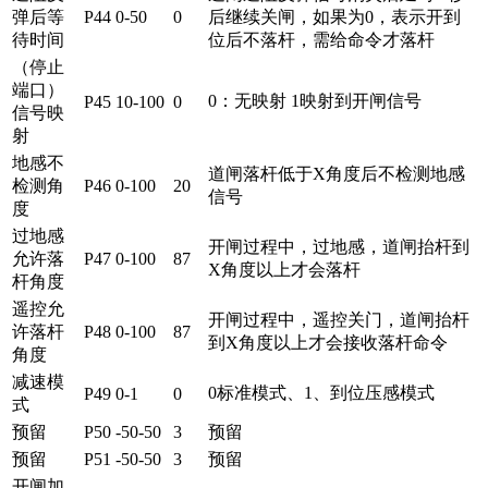
弹后等
P44
0-50
0
后继续关闸，如果为0，表示开到
待时间
位后不落杆，需给命令才落杆
（停止
端口）
0：无映射 1映射到开闸信号
P45
10-100
0
信号映
射
地感不
道闸落杆低于X角度后不检测地感
检测角
P46
0-100
20
信号
度
过地感
开闸过程中，过地感，道闸抬杆到
允许落
P47
0-100
87
X角度以上才会落杆
杆角度
遥控允
开闸过程中，遥控关门，道闸抬杆
许落杆
P48
0-100
87
到X角度以上才会接收落杆命令
角度
减速模
0标准模式、1、到位压感模式
P49
0-1
0
式
预留
P50
-50-50
3
预留
预留
P51
-50-50
3
预留
开闸加