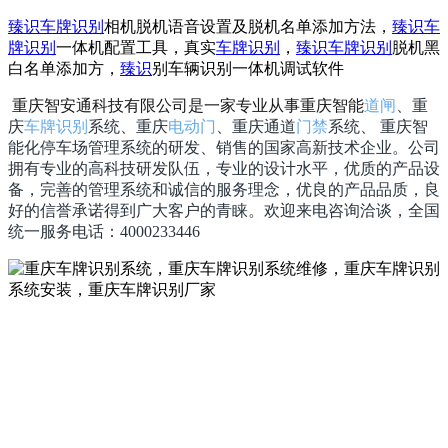
臻识
车牌识别
相机脱机语音设置及脱机名单添加方法，
臻识
车
牌识别
一体机配置工具，真实
车牌识别
，
臻识
车牌识别
脱机黑
白名单添加方，
臻识
别车辆识别一体机调试软件
重庆智安通科技有限公司是一家专业从事重庆智能
道闸
、重
庆
车牌识别
系统、重庆
电动门
、重庆通道
门禁
系统、 重庆智
能化停车场管理系统的研发、销售的国家高新技术企业。公司
拥有专业的高科技研发队伍，专业的设计水平，优质的产品设
备，完善的管理系统和诚信的服务理念，优良的产品品质，良
好的信誉承诺得到广大客户的青睐。欢迎来电咨询洽谈，全国
统一服务电话：4000233446