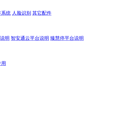
讲系统
人脸识别
其它配件
说明
智安通云平台说明
臻慧停平台说明
专用