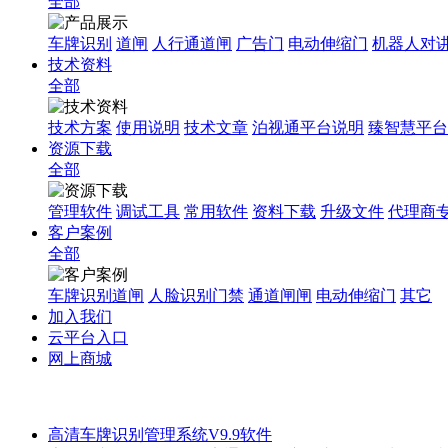
全部
车牌识别
道闸
人行通道闸
广告门
电动伸缩门
机器人对
技术资料
全部
技术方案
使用说明
技术文章
泊视通平台说明
臻智慧平台
资源下载
全部
管理软件
调试工具
常用软件
资料下载
升级文件
代理商
客户案例
全部
车牌识别道闸
人脸识别门禁
通道闸闸
电动伸缩门
其它
加入我们
云平台入口
网上商城
高清车牌识别管理系统V9.9软件