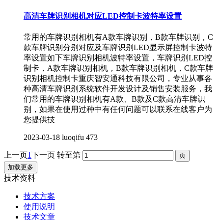
高清车牌识别相机对应LED控制卡波特率设置
常用的车牌识别相机有A款车牌识别，B款车牌识别，C
款车牌识别分别对应及车牌识别LED显示屏控制卡波特
率设置如下车牌识别相机波特率设置，车牌识别LED控
制卡，A款车牌识别相机，B款车牌识别相机，C款车牌
识别相机控制卡重庆智安通科技有限公司，专业从事各
种高清车牌识别系统软件开发设计及销售安装服务，我
们常用的车牌识别相机有A款、B款及C款高清车牌识
别，如果在使用过种中有任何问题可以联系在线客户为
您提供技
2023-03-18
luoqifu
473
上一页
1
下一页
转至第
加载更多
技术资料
技术方案
使用说明
技术文章