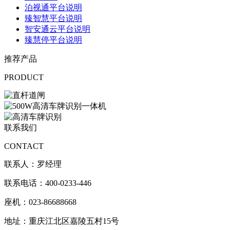
泊视通平台说明
臻智慧平台说明
智安通云平台说明
臻慧停平台说明
推荐产品
PRODUCT
联系我们
CONTACT
联系人：罗经理
联系电话：400-0233-446
座机：023-86688668
地址：重庆江北区嘉陵五村15号