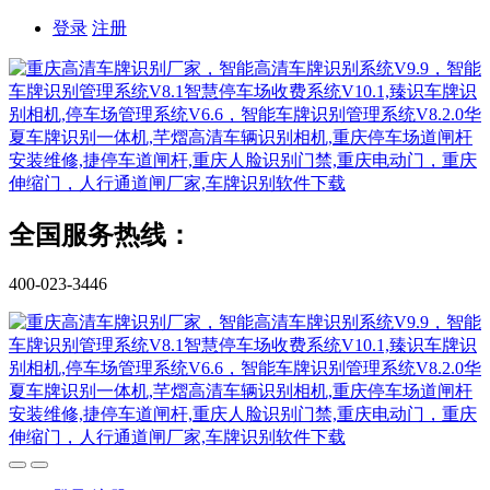
登录
注册
全国服务热线：
400-023-3446