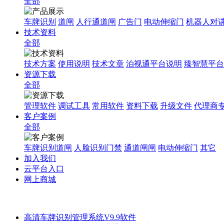
全部
车牌识别
道闸
人行通道闸
广告门
电动伸缩门
机器人对
技术资料
全部
技术方案
使用说明
技术文章
泊视通平台说明
臻智慧平台
资源下载
全部
管理软件
调试工具
常用软件
资料下载
升级文件
代理商
客户案例
全部
车牌识别道闸
人脸识别门禁
通道闸闸
电动伸缩门
其它
加入我们
云平台入口
网上商城
高清车牌识别管理系统V9.9软件