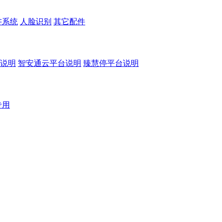
讲系统
人脸识别
其它配件
说明
智安通云平台说明
臻慧停平台说明
专用