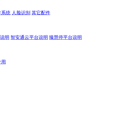
讲系统
人脸识别
其它配件
说明
智安通云平台说明
臻慧停平台说明
专用