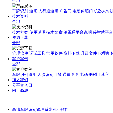
全部
车牌识别
道闸
人行通道闸
广告门
电动伸缩门
机器人对
技术资料
全部
技术方案
使用说明
技术文章
泊视通平台说明
臻智慧平台
资源下载
全部
管理软件
调试工具
常用软件
资料下载
升级文件
代理商
客户案例
全部
车牌识别道闸
人脸识别门禁
通道闸闸
电动伸缩门
其它
加入我们
云平台入口
网上商城
高清车牌识别管理系统V9.9软件