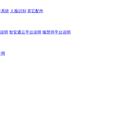
讲系统
人脸识别
其它配件
说明
智安通云平台说明
臻慧停平台说明
专用