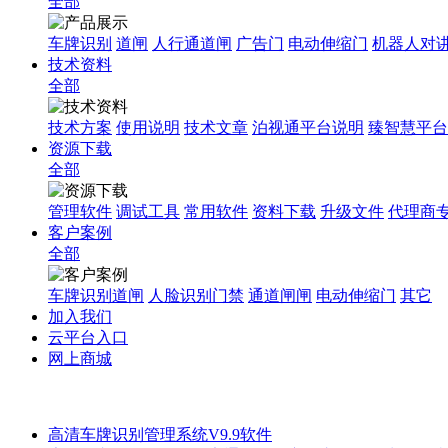
全部
车牌识别
道闸
人行通道闸
广告门
电动伸缩门
机器人对
技术资料
全部
技术方案
使用说明
技术文章
泊视通平台说明
臻智慧平台
资源下载
全部
管理软件
调试工具
常用软件
资料下载
升级文件
代理商
客户案例
全部
车牌识别道闸
人脸识别门禁
通道闸闸
电动伸缩门
其它
加入我们
云平台入口
网上商城
高清车牌识别管理系统V9.9软件