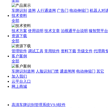
全部
车牌识别
道闸
人行通道闸
广告门
电动伸缩门
机器人对
技术资料
全部
技术方案
使用说明
技术文章
泊视通平台说明
臻智慧平台
资源下载
全部
管理软件
调试工具
常用软件
资料下载
升级文件
代理商
客户案例
全部
车牌识别道闸
人脸识别门禁
通道闸闸
电动伸缩门
其它
加入我们
云平台入口
网上商城
高清车牌识别管理系统V9.9软件