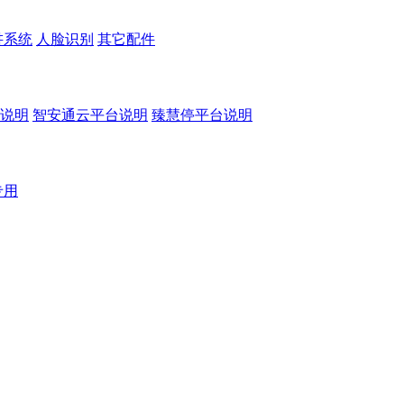
讲系统
人脸识别
其它配件
说明
智安通云平台说明
臻慧停平台说明
专用