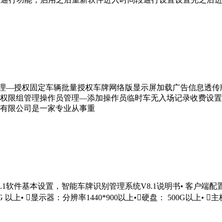
牌管理—授权固定车辆批量授权车牌网络版显示屏加载广告信息透
权限组管理操作员管理—添加操作员临时车无入场记录收费设置
有限公司是一家专业从事重
件基本设置，智能车牌识别管理系统V8.1说明书• 客户端配置• 4台相
• 显示器：分辨率1440*900以上•硬盘： 500G以上• 主板芯片为