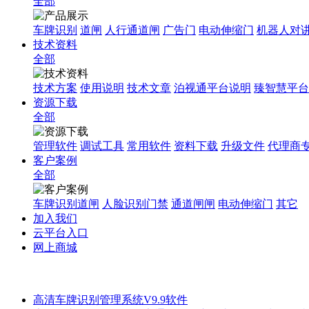
全部
车牌识别
道闸
人行通道闸
广告门
电动伸缩门
机器人对
技术资料
全部
技术方案
使用说明
技术文章
泊视通平台说明
臻智慧平台
资源下载
全部
管理软件
调试工具
常用软件
资料下载
升级文件
代理商
客户案例
全部
车牌识别道闸
人脸识别门禁
通道闸闸
电动伸缩门
其它
加入我们
云平台入口
网上商城
高清车牌识别管理系统V9.9软件