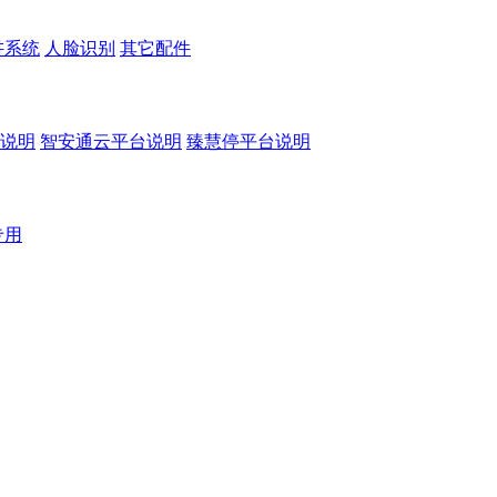
讲系统
人脸识别
其它配件
说明
智安通云平台说明
臻慧停平台说明
专用