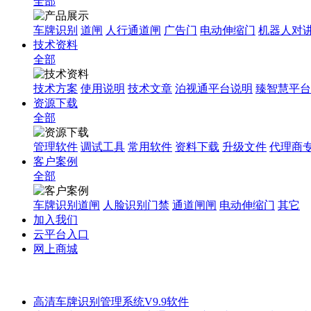
全部
车牌识别
道闸
人行通道闸
广告门
电动伸缩门
机器人对
技术资料
全部
技术方案
使用说明
技术文章
泊视通平台说明
臻智慧平台
资源下载
全部
管理软件
调试工具
常用软件
资料下载
升级文件
代理商
客户案例
全部
车牌识别道闸
人脸识别门禁
通道闸闸
电动伸缩门
其它
加入我们
云平台入口
网上商城
高清车牌识别管理系统V9.9软件