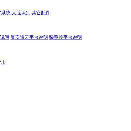
讲系统
人脸识别
其它配件
说明
智安通云平台说明
臻慧停平台说明
专用