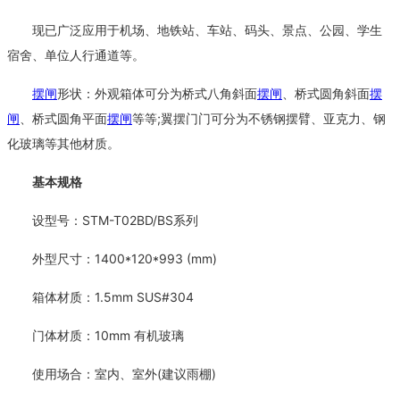
现已广泛应用于机场、地铁站、车站、码头、景点、公园、学生
宿舍、单位人行通道等。
摆闸
形状：外观箱体可分为桥式八角斜面
摆闸
、桥式圆角斜面
摆
闸
、桥式圆角平面
摆闸
等等;翼摆门门可分为不锈钢摆臂、亚克力、钢
化玻璃等其他材质。
基本规格
设型号：STM-T02BD/BS系列
外型尺寸：1400*120*993 (mm)
箱体材质：1.5mm SUS#304
门体材质：10mm 有机玻璃
使用场合：室内、室外(建议雨棚)